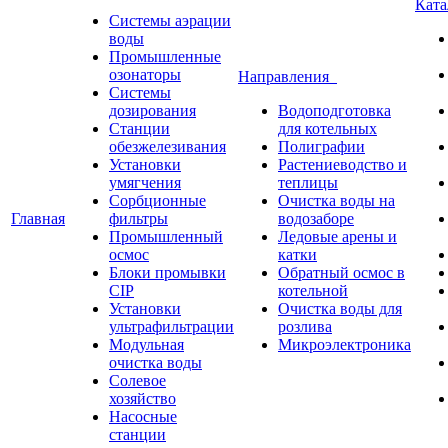
Кат
Системы аэрации
воды
Промышленные
озонаторы
Направления
Системы
дозирования
Водоподготовка
Станции
для котельных
обезжелезивания
Полиграфии
Установки
Растениеводство и
умягчения
теплицы
Сорбционные
Очистка воды на
Главная
фильтры
водозаборе
Промышленный
Ледовые арены и
осмос
катки
Блоки промывки
Обратный осмос в
CIP
котельной
Установки
Очистка воды для
ультрафильтрации
розлива
Модульная
Микроэлектроника
очистка воды
Солевое
хозяйство
Насосные
станции