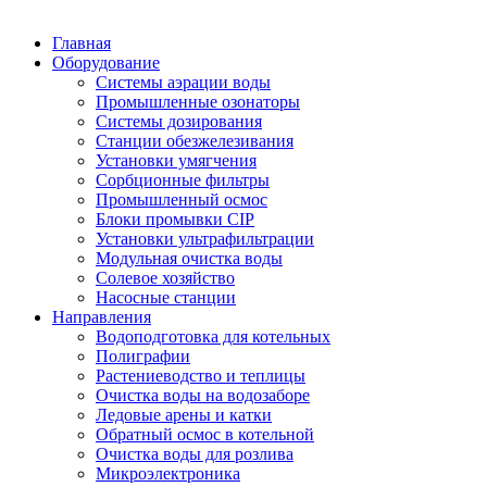
Главная
Оборудование
Системы аэрации воды
Промышленные озонаторы
Системы дозирования
Станции обезжелезивания
Установки умягчения
Сорбционные фильтры
Промышленный осмос
Блоки промывки CIP
Установки ультрафильтрации
Модульная очистка воды
Солевое хозяйство
Насосные станции
Направления
Водоподготовка для котельных
Полиграфии
Растениеводство и теплицы
Очистка воды на водозаборе
Ледовые арены и катки
Обратный осмос в котельной
Очистка воды для розлива
Микроэлектроника