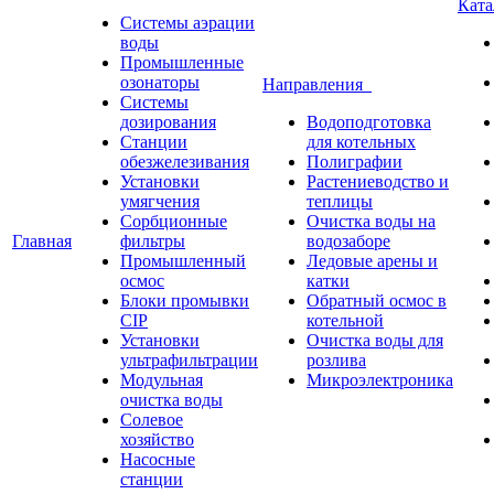
Кат
Системы аэрации
воды
Промышленные
озонаторы
Направления
Системы
дозирования
Водоподготовка
Станции
для котельных
обезжелезивания
Полиграфии
Установки
Растениеводство и
умягчения
теплицы
Сорбционные
Очистка воды на
Главная
фильтры
водозаборе
Промышленный
Ледовые арены и
осмос
катки
Блоки промывки
Обратный осмос в
CIP
котельной
Установки
Очистка воды для
ультрафильтрации
розлива
Модульная
Микроэлектроника
очистка воды
Солевое
хозяйство
Насосные
станции