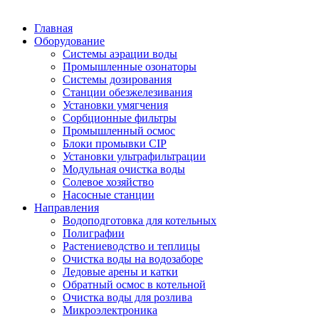
Главная
Оборудование
Системы аэрации воды
Промышленные озонаторы
Системы дозирования
Станции обезжелезивания
Установки умягчения
Сорбционные фильтры
Промышленный осмос
Блоки промывки CIP
Установки ультрафильтрации
Модульная очистка воды
Солевое хозяйство
Насосные станции
Направления
Водоподготовка для котельных
Полиграфии
Растениеводство и теплицы
Очистка воды на водозаборе
Ледовые арены и катки
Обратный осмос в котельной
Очистка воды для розлива
Микроэлектроника