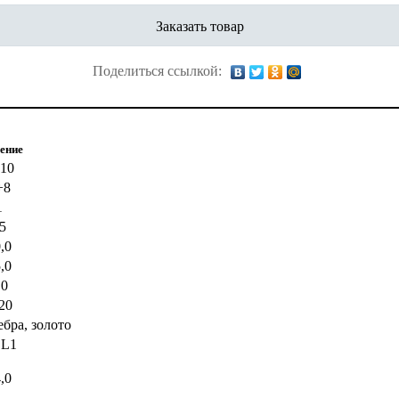
Заказать товар
Поделиться ссылкой:
ение
10
÷8
1
5
,0
,0
,0
20
бра, золото
L1
,0