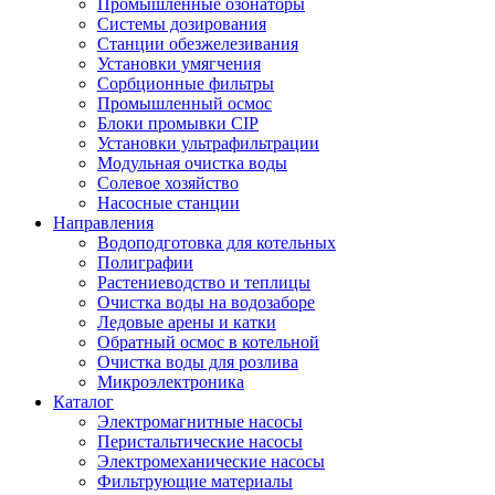
Промышленные озонаторы
Системы дозирования
Станции обезжелезивания
Установки умягчения
Сорбционные фильтры
Промышленный осмос
Блоки промывки CIP
Установки ультрафильтрации
Модульная очистка воды
Солевое хозяйство
Насосные станции
Направления
Водоподготовка для котельных
Полиграфии
Растениеводство и теплицы
Очистка воды на водозаборе
Ледовые арены и катки
Обратный осмос в котельной
Очистка воды для розлива
Микроэлектроника
Каталог
Электромагнитные насосы
Перистальтические насосы
Электромеханические насосы
Фильтрующие материалы