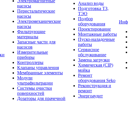
Электромагнитные
Анализ воды
насосы
Подготовка ТЗ,
Перистальтические
ТЭО
насосы
Подбор
Электромеханические
Инф
оборудования
насосы
Проектирование
Фильтрующие
Монтажные работы
материалы
Пуско-наладочные
Запасные части для
работы
насосов
Сервисное
Измерительные
тки
обслуживание
приборы
Замена загрузки
Контроллеры
Химическая (CIP)
Клапаны управления
мойка
Мембранные элементы
Ремонт
Модули
оборудования Seko
ультрафильтрации
Реконструкция и
Системы очистки
ремонт
поверхностей
Энергоаудит
Дозаторы для прачечной