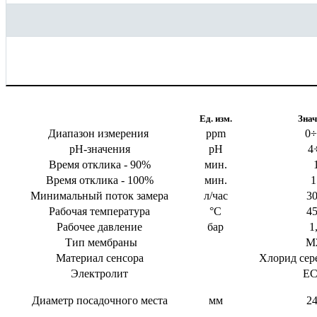
Параметр
Ед. изм.
Знач
Диапазон измерения
ppm
0÷
pH-значения
pH
4
Время отклика - 90%
мин.
Время отклика - 100%
мин.
1
Минимальный поток замера
л/час
30
Рабочая температура
°C
45
Рабочее давление
бар
1
Тип мембраны
М
Материал сенсора
Хлорид сере
Электролит
EC
Диаметр посадочного места
мм
24