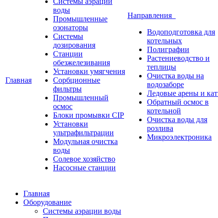
Системы аэрации
воды
Направления
Промышленные
озонаторы
Водоподготовка для
Системы
котельных
дозирования
Полиграфии
Станции
Растениеводство и
обезжелезивания
теплицы
Установки умягчения
Очистка воды на
Главная
Сорбционные
водозаборе
фильтры
Ледовые арены и ка
Промышленный
Обратный осмос в
осмос
котельной
Блоки промывки CIP
Очистка воды для
Установки
розлива
ультрафильтрации
Микроэлектроника
Модульная очистка
воды
Солевое хозяйство
Насосные станции
Главная
Оборудование
Системы аэрации воды