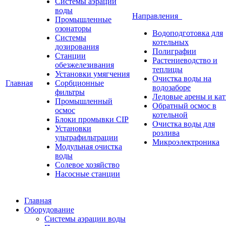
Системы аэрации
воды
Направления
Промышленные
озонаторы
Водоподготовка для
Системы
котельных
дозирования
Полиграфии
Станции
Растениеводство и
обезжелезивания
теплицы
Установки умягчения
Очистка воды на
Главная
Сорбционные
водозаборе
фильтры
Ледовые арены и ка
Промышленный
Обратный осмос в
осмос
котельной
Блоки промывки CIP
Очистка воды для
Установки
розлива
ультрафильтрации
Микроэлектроника
Модульная очистка
воды
Солевое хозяйство
Насосные станции
Главная
Оборудование
Системы аэрации воды