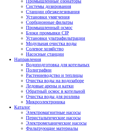
Промышленные озонаторы
Системы дозирования
Станции обезжелезивания
Установки умягчения
Сорбционные фильтры
Промышленный осмос
Блоки промывки CIP
Установки ультрафильтрации
Модульная очистка воды
Солевое хозяйство
Насосные станции
Направления
Водоподготовка для котельных
Полиграфии
Растениеводство и теплицы
Очистка воды на водозаборе
Ледовые арены и катки
Обратный осмос в котельной
Очистка воды для розлива
Микроэлектроника
Каталог
Электромагнитные насосы
Перистальтические насосы
Электромеханические насосы
Фильтрующие материалы