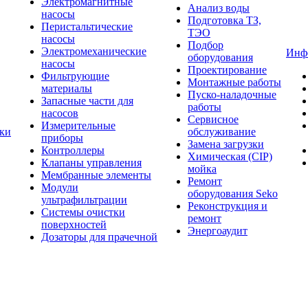
Электромагнитные
Анализ воды
насосы
Подготовка ТЗ,
Перистальтические
ТЭО
насосы
Подбор
Электромеханические
Инф
оборудования
насосы
Проектирование
Фильтрующие
Монтажные работы
материалы
Пуско-наладочные
Запасные части для
работы
насосов
Сервисное
Измерительные
тки
обслуживание
приборы
Замена загрузки
Контроллеры
Химическая (CIP)
Клапаны управления
мойка
Мембранные элементы
Ремонт
Модули
оборудования Seko
ультрафильтрации
Реконструкция и
Системы очистки
ремонт
поверхностей
Энергоаудит
Дозаторы для прачечной