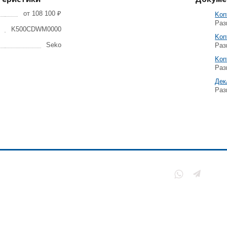
от 108 100 ₽
Kont
Раз
K500CDWM0000
Kont
Seko
Раз
Kon
Раз
Дек
Раз
нии
Политика
конфиденциальности
ы