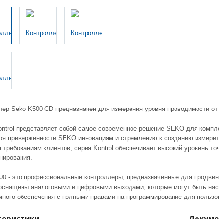
лер Seko K500 CD предназначен для измерения уровня проводимости от 
ontrol представляет собой самое современное решение SEKO для компле
ря приверженности SEKO инновациям и стремлению к созданию измерит
требованиям клиентов, серия Kontrol обеспечивает высокий уровень точ
нирования.
500 - это профессиональные контроллеры, предназначенные для продвин
оснащены аналоговыми и цифровыми выходами, которые могут быть на
много обеспечения с полными правами на программирование для пользо
теристики
Докуме