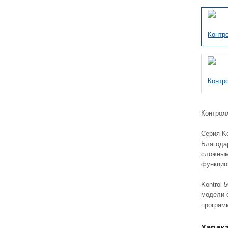
Контрол
Серия K
Благода
сложным 
функцио
Kontrol 
модели 
програм
Харак