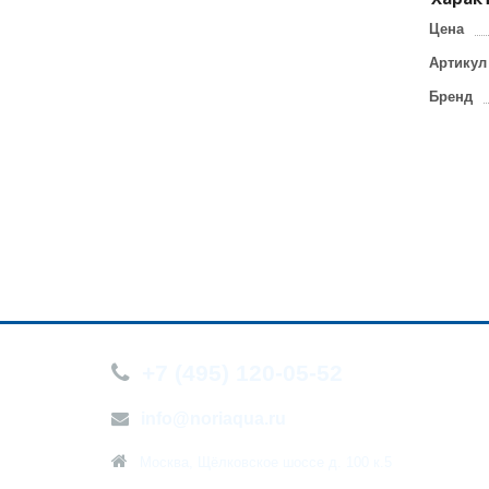
Цена
Артикул
Бренд
+7 (495) 120-05-52
О компа
Новости
info@noriaqua.ru
Контакт
Москва, Щёлковское шоссе д. 100 к.5