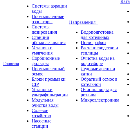
Кат
Системы аэрации
воды
Промышленные
озонаторы
Направления
Системы
дозирования
Водоподготовка
Станции
для котельных
обезжелезивания
Полиграфии
Установки
Растениеводство и
умягчения
теплицы
Сорбционные
Очистка воды на
Главная
фильтры
водозаборе
Промышленный
Ледовые арены и
осмос
катки
Блоки промывки
Обратный осмос в
CIP
котельной
Установки
Очистка воды для
ультрафильтрации
розлива
Модульная
Микроэлектроника
очистка воды
Солевое
хозяйство
Насосные
станции