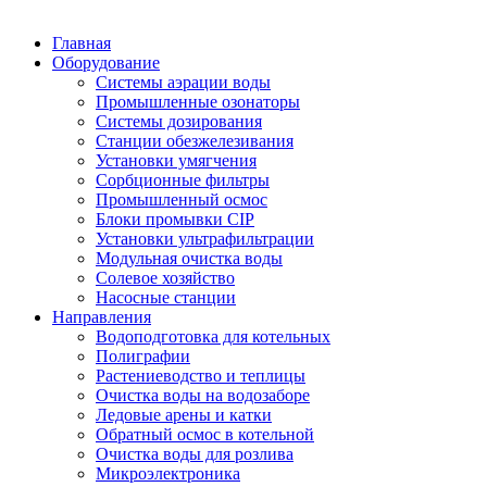
Главная
Оборудование
Системы аэрации воды
Промышленные озонаторы
Системы дозирования
Станции обезжелезивания
Установки умягчения
Сорбционные фильтры
Промышленный осмос
Блоки промывки CIP
Установки ультрафильтрации
Модульная очистка воды
Солевое хозяйство
Насосные станции
Направления
Водоподготовка для котельных
Полиграфии
Растениеводство и теплицы
Очистка воды на водозаборе
Ледовые арены и катки
Обратный осмос в котельной
Очистка воды для розлива
Микроэлектроника