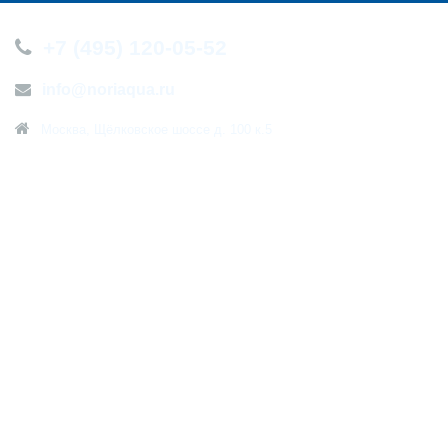
+7 (495) 120-05-52
info@noriaqua.ru
Москва, Щёлковское шоссе д. 100 к.5
О компании
Новости
Контакты
Политика конфиденциальности