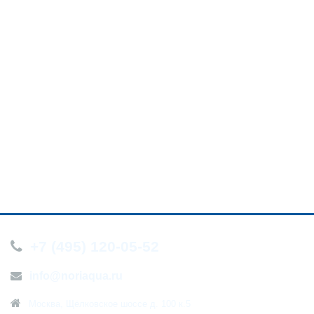
+7 (495) 120-05-52
info@noriaqua.ru
Москва, Щёлковское шоссе д. 100 к.5