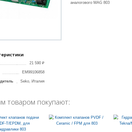
аналогового MAG 803
теристики
21 590 ₽
EM99106858
дитель
Seko, Италия
им товаром покупают: