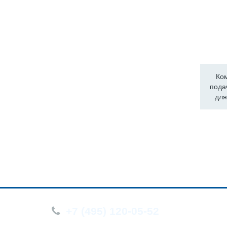
Ко
пода
для
+7 (495) 120-05-52
О компа
Новости