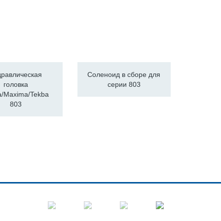
дравлическая
Соленоид в сборе для
головка
серии 803
a/Maxima/Tekba
803