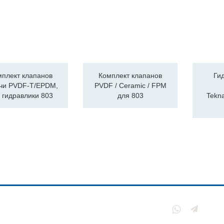
мплект клапанов
Комплект клапанов
Ги
чи PVDF-T/EPDM,
PVDF / Ceramic / FPM
 гидравлики 803
для 803
Tekn
нии
Политика
конфиденциальности