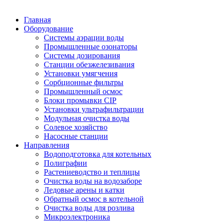
Главная
Оборудование
Системы аэрации воды
Промышленные озонаторы
Системы дозирования
Станции обезжелезивания
Установки умягчения
Сорбционные фильтры
Промышленный осмос
Блоки промывки CIP
Установки ультрафильтрации
Модульная очистка воды
Солевое хозяйство
Насосные станции
Направления
Водоподготовка для котельных
Полиграфии
Растениеводство и теплицы
Очистка воды на водозаборе
Ледовые арены и катки
Обратный осмос в котельной
Очистка воды для розлива
Микроэлектроника