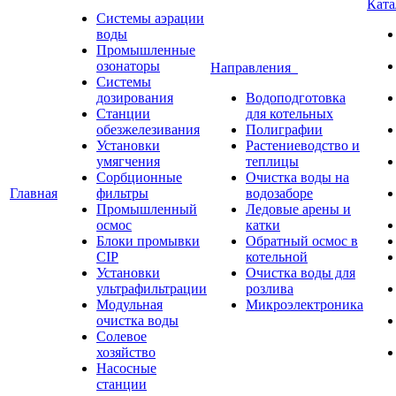
Кат
Системы аэрации
воды
Промышленные
озонаторы
Направления
Системы
дозирования
Водоподготовка
Станции
для котельных
обезжелезивания
Полиграфии
Установки
Растениеводство и
умягчения
теплицы
Сорбционные
Очистка воды на
Главная
фильтры
водозаборе
Промышленный
Ледовые арены и
осмос
катки
Блоки промывки
Обратный осмос в
CIP
котельной
Установки
Очистка воды для
ультрафильтрации
розлива
Модульная
Микроэлектроника
очистка воды
Солевое
хозяйство
Насосные
станции