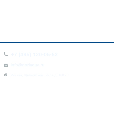
+7 (495) 120-05-52
info@noriaqua.ru
Москва, Щёлковское шоссе д. 100 к.5
О компании
Новости