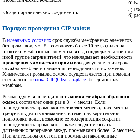
б) N
а) 1%
Осадки органических соединений.
б) ра
Порядок проведения CIP мойки
В
идеальных условиях
срок службы мембранных элементов
без промывок, мог бы составлять более 10 лет, однако на
практике мембранные элементы всегда подвержены той или
иной группе загрязнителей, что накладывает необходимость
проведения химических промывок
для увеличения срока
службы мембран и снижения периодичности их замены.
Химическая промывка осмоса осуществляется при помощи
специального
блока CIP (Clean-in-place)
без демонтажа
мембран.
Рекомендуемая периодичность
мойки мембран обратного
осмоса
составляет один раз в 3 – 4 месяца. Если
периодичность промывки составляет менее одного месяца
требуется уделить внимание системе предварительной
подготовки воды, возможно ее модернизация сократит
периодичность промывок. Также следует избегать
длительных перерывов между промывками более 12 месяцев.
При длительном отсутствии промывки накопленные