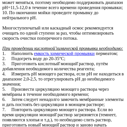
может меняться, поэтому необходимо поддерживать диапазон
рН=11,5-12,0 в течение всего времени проведения промывки;
10. По окончании мойки проведите промывку до
нейтрального рН.
Многоступенчатый или каскадный осмос рекомендуется
очищать по одной ступени за раз, чтобы оптимизировать
скорость очистки поперечного потока.
При проведении кислотной̆ химической промывки необходимо:
1. Наполнить
емкость химической промывки
пермеатом;
2. Подогреть воду до 20-35°C;
3. Приготовить кислотный̆ моющий̆ раствор, путём
добавления необходимого количества реагента;
4. Измерить рН моющего раствора, если рН не находиться в
диапазоне 2,0-2,5, то отрегулировать рН до необходимого
значения;
5. Произвести циркуляцию моющего раствора через
мембраны в течение необходимого времени;
6. Затем следует ненадолго замочить мембранные элементы
и дать постоять без циркуляции в моющем растворе;
7. Повторить циркуляцию моющего раствора. Если во
время циркуляции моющий̆ раствор загрязняется (темнеет,
появляются хлопья и т.д.), то необходимо слить раствор,
приготовить новый̆ моющий̆ раствор и заново начать