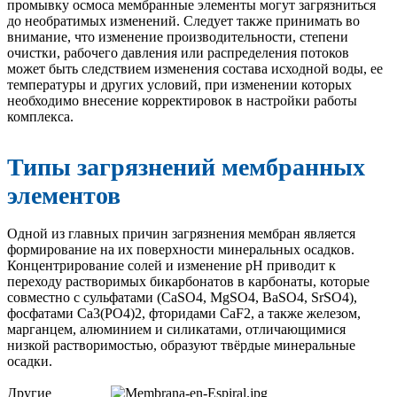
промывку осмоса мембранные элементы могут загрязниться
до необратимых изменений. Следует также принимать во
внимание, что изменение производительности, степени
очистки, рабочего давления или распределения потоков
может быть следствием изменения состава исходной воды, ее
температуры и других условий, при изменении которых
необходимо внесение корректировок в настройки работы
комплекса.
Типы загрязнений мембранных
элементов
Одной из главных причин загрязнения мембран является
формирование на их поверхности минеральных осадков.
Концентрирование солей и изменение рН приводит к
переходу растворимых бикарбонатов в карбонаты, которые
совместно с сульфатами (CaSO4, MgSO4, BaSO4, SrSO4),
фосфатами Ca3(PO4)2, фторидами CaF2, а также железом,
марганцем, алюминием и силикатами, отличающимися
низкой растворимостью, образуют твёрдые минеральные
осадки.
Другие