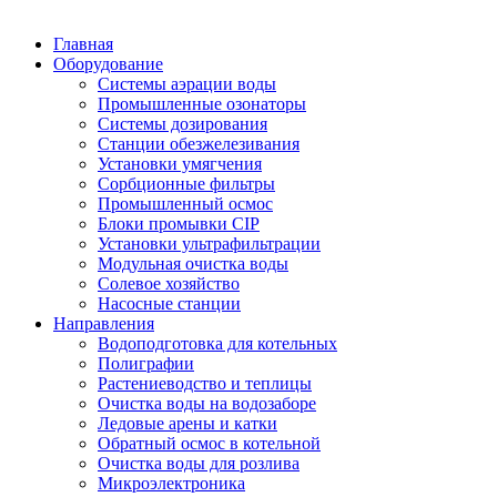
Главная
Оборудование
Системы аэрации воды
Промышленные озонаторы
Системы дозирования
Станции обезжелезивания
Установки умягчения
Сорбционные фильтры
Промышленный осмос
Блоки промывки CIP
Установки ультрафильтрации
Модульная очистка воды
Солевое хозяйство
Насосные станции
Направления
Водоподготовка для котельных
Полиграфии
Растениеводство и теплицы
Очистка воды на водозаборе
Ледовые арены и катки
Обратный осмос в котельной
Очистка воды для розлива
Микроэлектроника