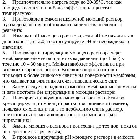
2. Предпочтительно нагреть воду до 20-35°C, так как
процедура очистки наиболее эффективна при этих
температурах;
3. Приготовьте в емкости щелочной моющий раствор,
путём добавления необходимого количества щелочного
реагента;
4. Измерьте рН моющего раствора, если рН не находится в
диапазоне 11,5-12,0, то отрегулируйте рН до необходимого
значения;
5. Произведите циркуляцию моющего раствора через
мембранные элементы при низком давлении (до 3 бар) в
течение 10 – 30 минут. Мойка наиболее эффективна при
высоких скоростях потока. Высокие скорости потока
приводят к более сильному сдвигу на поверхности мембраны,
что смывает загрязнения за счет гидравлических сил;
6. Затем следует ненадолго замочить мембранные элементы
и дать постоять без циркуляции в моющем растворе;
7. Повторить циркуляцию моющего раствора. Если во
время циркуляции моющий раствор загрязняется (темнеет,
появляются хлопья и т.д.), то необходимо слить раствор,
приготовить новый моющий раствор и заново начать
циркуляцию;
8. Замена моющего раствора происходит до тех пор, пока он
не перестанет загрязняться;
9. В процессе циркуляции рН моющего раствора в емкости