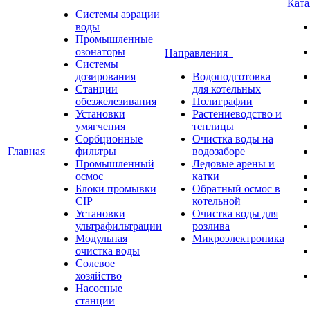
Кат
Системы аэрации
воды
Промышленные
озонаторы
Направления
Системы
дозирования
Водоподготовка
Станции
для котельных
обезжелезивания
Полиграфии
Установки
Растениеводство и
умягчения
теплицы
Сорбционные
Очистка воды на
Главная
фильтры
водозаборе
Промышленный
Ледовые арены и
осмос
катки
Блоки промывки
Обратный осмос в
CIP
котельной
Установки
Очистка воды для
ультрафильтрации
розлива
Модульная
Микроэлектроника
очистка воды
Солевое
хозяйство
Насосные
станции