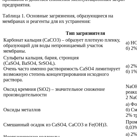
предприятия.
Таблица 1. Основные загрязнения, образующиеся на
мембранах и реагенты для их устранения:
Тип загрязнителя
П
Карбонат кальция (CaCO3) – образует плотную пленку,
а) HC
образующий для воды непроницаемый участок
б) 2
мембраны.
Сульфаты кальция, бария, стронция
(CaSO4, BaSO4, SrSO4,).
а) 2%
Очень часто именно растворимость CaSO4 лимитирует
б) 1%
возможную степень концентрирования исходного
раствора.
NaOH
Оксид кремния (SiO2) – значительное снижение
реакц
производительности
2 Na
а) Ф
Оксиды металлов
б) С
2% т
Пром
Смешанный осадок из CaSO4, CaCO3 и Fe(OH)3.
0,03
а) 2
Неорганические коллоиды