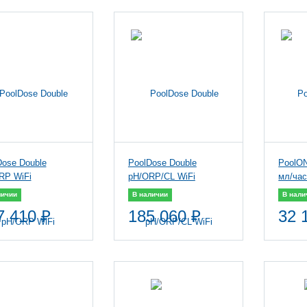
Dose Double
PoolDose Double
PoolON
RP WiFi
pH/ORP/CL WiFi
мл/ча
личии
В наличии
В нали
7 410 ₽
185 060 ₽
32 