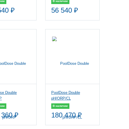
чии
В наличии
540 ₽
56 540 ₽
se Double
PoolDose Double
P
pH/ORP/CL
чии
В наличии
 360 ₽
180 470 ₽