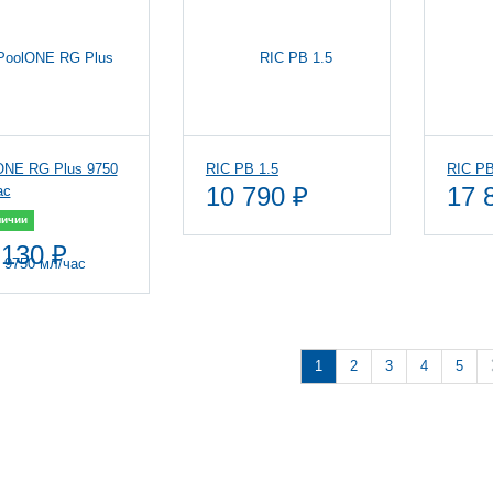
ONE RG Plus 9750
RIC PB 1.5
RIC PB
10 790 ₽
17 
ас
личии
 130 ₽
1
2
3
4
5