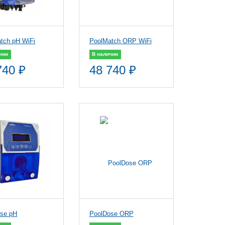
tch pH WiFi
PoolMatch ORP WiFi
чии
В наличии
740 ₽
48 740 ₽
se pH
PoolDose ORP