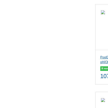
Pool
pH/O
В на
10