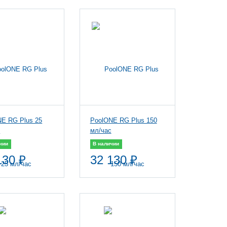
E RG Plus 25
PoolONE RG Plus 150
с
мл/час
чии
В наличии
130 ₽
32 130 ₽