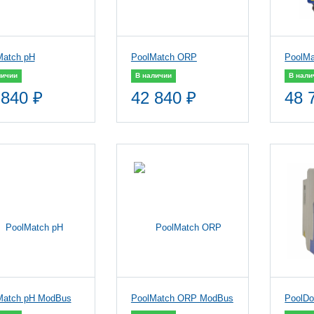
Match pH
PoolMatch ORP
PoolMa
личии
В наличии
В нали
 840 ₽
42 840 ₽
48 
Match pH ModBus
PoolMatch ORP ModBus
PoolDo