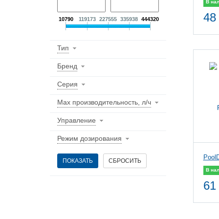
В на
48
10790
119173
227555
335938
444320
Тип
Бренд
Серия
Max производительность, л/ч
Управление
Режим дозирования
Pool
В на
61