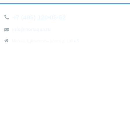
+7 (495) 120-05-52
info@noriaqua.ru
Москва, Щёлковское шоссе д. 100 к.5
О компании
Новости
Контакты
Политика конфиденциальности