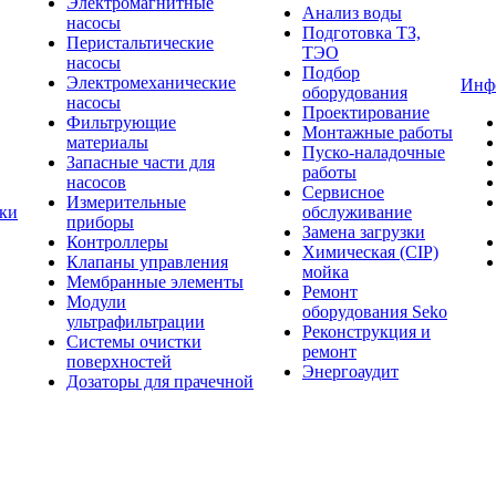
Электромагнитные
Анализ воды
насосы
Подготовка ТЗ,
Перистальтические
ТЭО
насосы
Подбор
Электромеханические
Инф
оборудования
насосы
Проектирование
Фильтрующие
Монтажные работы
материалы
Пуско-наладочные
Запасные части для
работы
насосов
Сервисное
Измерительные
тки
обслуживание
приборы
Замена загрузки
Контроллеры
Химическая (CIP)
Клапаны управления
мойка
Мембранные элементы
Ремонт
Модули
оборудования Seko
ультрафильтрации
Реконструкция и
Системы очистки
ремонт
поверхностей
Энергоаудит
Дозаторы для прачечной