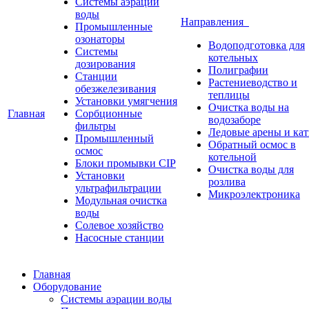
Системы аэрации
воды
Направления
Промышленные
озонаторы
Водоподготовка для
Системы
котельных
дозирования
Полиграфии
Станции
Растениеводство и
обезжелезивания
теплицы
Установки умягчения
Очистка воды на
Главная
Сорбционные
водозаборе
фильтры
Ледовые арены и ка
Промышленный
Обратный осмос в
осмос
котельной
Блоки промывки CIP
Очистка воды для
Установки
розлива
ультрафильтрации
Микроэлектроника
Модульная очистка
воды
Солевое хозяйство
Насосные станции
Главная
Оборудование
Системы аэрации воды