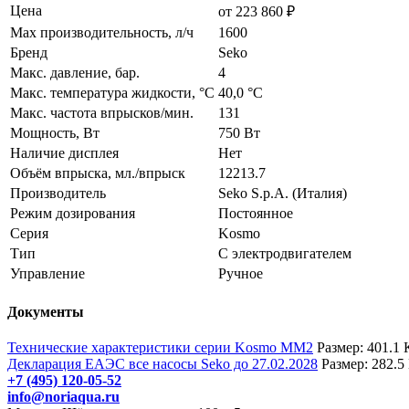
Цена
от 223 860 ₽
Max производительность, л/ч
1600
Бренд
Seko
Макс. давление, бар.
4
Макс. температура жидкости, °С
40,0 °C
Макс. частота впрысков/мин.
131
Мощность, Вт
750 Вт
Наличие дисплея
Нет
Объём впрыска, мл./впрыск
12213.7
Производитель
Seko S.p.A. (Италия)
Режим дозирования
Постоянное
Серия
Kosmo
Тип
С электродвигателем
Управление
Ручное
Документы
Технические характеристики серии Kosmo MM2
Размер: 401.1 
Декларация ЕАЭС все насосы Seko до 27.02.2028
Размер: 282.5
+7 (495) 120-05-52
info@noriaqua.ru