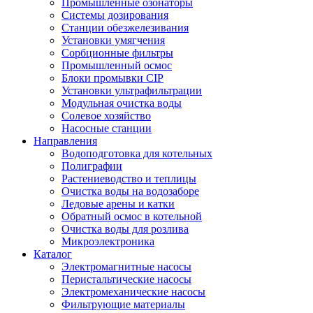
Промышленные озонаторы
Системы дозирования
Станции обезжелезивания
Установки умягчения
Сорбционные фильтры
Промышленный осмос
Блоки промывки CIP
Установки ультрафильтрации
Модульная очистка воды
Солевое хозяйство
Насосные станции
Направления
Водоподготовка для котельных
Полиграфии
Растениеводство и теплицы
Очистка воды на водозаборе
Ледовые арены и катки
Обратный осмос в котельной
Очистка воды для розлива
Микроэлектроника
Каталог
Электромагнитные насосы
Перистальтические насосы
Электромеханические насосы
Фильтрующие материалы