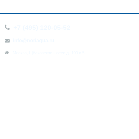
+7 (495) 120-05-52
info@noriaqua.ru
Москва, Щёлковское шоссе д. 100 к.5
О компании
Новости
Контакты
Политика конфиденциальности