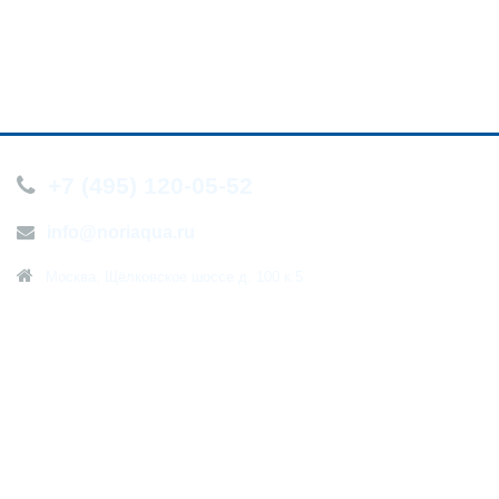
+7 (495) 120-05-52
info@noriaqua.ru
Москва, Щёлковское шоссе д. 100 к.5
О компании
Новости
Контакты