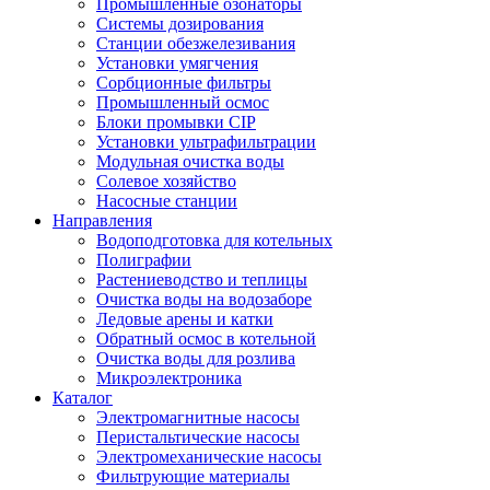
Промышленные озонаторы
Системы дозирования
Станции обезжелезивания
Установки умягчения
Сорбционные фильтры
Промышленный осмос
Блоки промывки CIP
Установки ультрафильтрации
Модульная очистка воды
Солевое хозяйство
Насосные станции
Направления
Водоподготовка для котельных
Полиграфии
Растениеводство и теплицы
Очистка воды на водозаборе
Ледовые арены и катки
Обратный осмос в котельной
Очистка воды для розлива
Микроэлектроника
Каталог
Электромагнитные насосы
Перистальтические насосы
Электромеханические насосы
Фильтрующие материалы