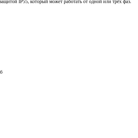
ащитой IP55, который может работать от одной или трёх фаз.
Кб