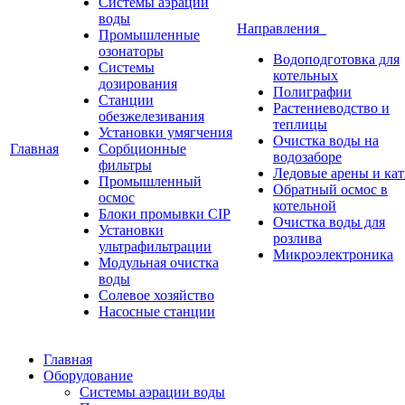
Системы аэрации
воды
Направления
Промышленные
озонаторы
Водоподготовка для
Системы
котельных
дозирования
Полиграфии
Станции
Растениеводство и
обезжелезивания
теплицы
Установки умягчения
Очистка воды на
Главная
Сорбционные
водозаборе
фильтры
Ледовые арены и ка
Промышленный
Обратный осмос в
осмос
котельной
Блоки промывки CIP
Очистка воды для
Установки
розлива
ультрафильтрации
Микроэлектроника
Модульная очистка
воды
Солевое хозяйство
Насосные станции
Главная
Оборудование
Системы аэрации воды