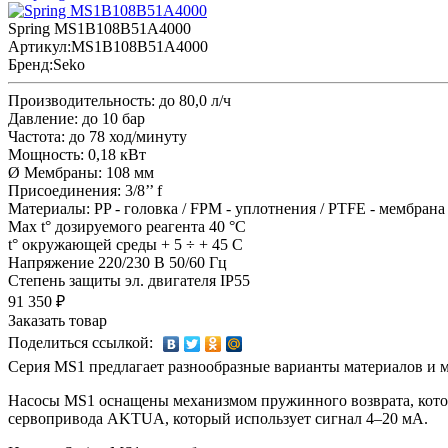
Spring MS1B108B51A4000
Артикул:
MS1B108B51A4000
Бренд:
Seko
Производительность: до 80,0 л/ч
Давление: до 10 бар
Частота: до 78 ход/минуту
Мощность: 0,18 кВт
Ø Мембраны: 108 мм
Присоединения: 3/8’’ f
Материалы: PP - головка / FPM - уплотнения / PTFE - мембрана
Max t° дозируемого реагента 40 °C
t° окружающей среды + 5 ÷ + 45 C
Напряжение 220/230 В 50/60 Гц
Степень защиты эл. двигателя IP55
91 350 ₽
Заказать товар
Поделиться ссылкой:
Серия MS1 предлагает разнообразные варианты материалов и мо
Насосы MS1 оснащены механизмом пружинного возврата, кото
сервопривода AKTUA, который использует сигнал 4–20 мА.