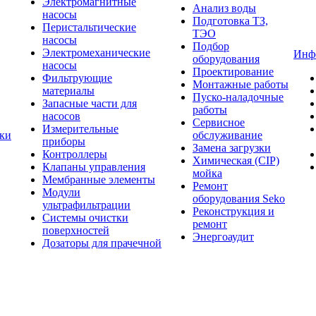
Электромагнитные
Анализ воды
насосы
Подготовка ТЗ,
Перистальтические
ТЭО
насосы
Подбор
Электромеханические
Инф
оборудования
насосы
Проектирование
Фильтрующие
Монтажные работы
материалы
Пуско-наладочные
Запасные части для
работы
насосов
Сервисное
Измерительные
тки
обслуживание
приборы
Замена загрузки
Контроллеры
Химическая (CIP)
Клапаны управления
мойка
Мембранные элементы
Ремонт
Модули
оборудования Seko
ультрафильтрации
Реконструкция и
Системы очистки
ремонт
поверхностей
Энергоаудит
Дозаторы для прачечной