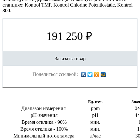
станциях: Kontrol TMP, Kontrol Chlorine Potentiostatic, Kontrol
800.
191 250 ₽
Заказать товар
Поделиться ссылкой:
Параметр
Ед. изм.
Знач
Диапазон измерения
ppm
0÷
pH-значения
pH
4÷
Время отклика - 90%
мин.
Время отклика - 100%
мин.
1
Минимальный поток замера
л/час
30