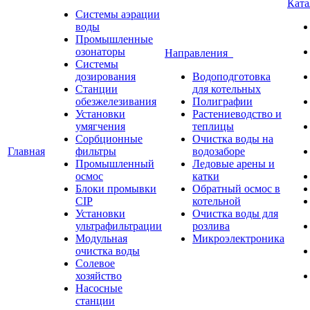
Кат
Системы аэрации
воды
Промышленные
озонаторы
Направления
Системы
дозирования
Водоподготовка
Станции
для котельных
обезжелезивания
Полиграфии
Установки
Растениеводство и
умягчения
теплицы
Сорбционные
Очистка воды на
Главная
фильтры
водозаборе
Промышленный
Ледовые арены и
осмос
катки
Блоки промывки
Обратный осмос в
CIP
котельной
Установки
Очистка воды для
ультрафильтрации
розлива
Модульная
Микроэлектроника
очистка воды
Солевое
хозяйство
Насосные
станции