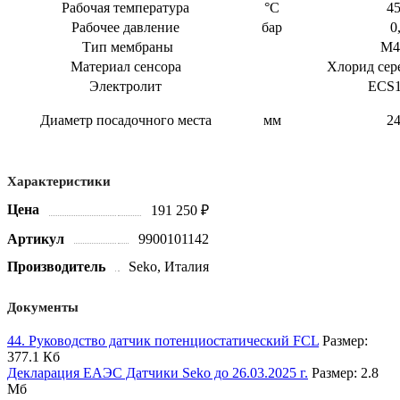
Рабочая температура
°C
45
Рабочее давление
бар
0
Тип мембраны
М4
Материал сенсора
Хлорид сере
Электролит
ECS1
Диаметр посадочного места
мм
24
Характеристики
Цена
191 250 ₽
Артикул
9900101142
Производитель
Seko, Италия
Документы
44. Руководство датчик потенциостатический FCL
Размер:
377.1 Кб
Декларация ЕАЭС Датчики Seko до 26.03.2025 г.
Размер: 2.8
Мб