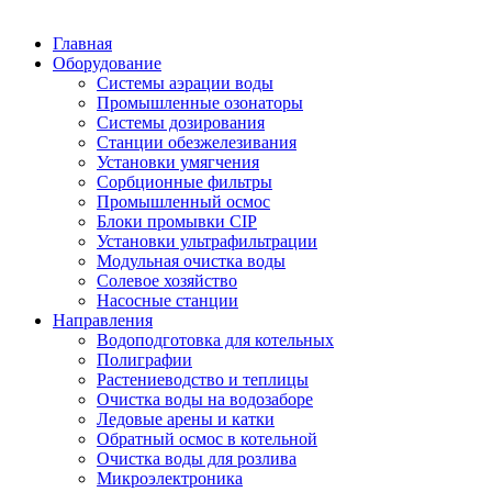
Главная
Оборудование
Системы аэрации воды
Промышленные озонаторы
Системы дозирования
Станции обезжелезивания
Установки умягчения
Сорбционные фильтры
Промышленный осмос
Блоки промывки CIP
Установки ультрафильтрации
Модульная очистка воды
Солевое хозяйство
Насосные станции
Направления
Водоподготовка для котельных
Полиграфии
Растениеводство и теплицы
Очистка воды на водозаборе
Ледовые арены и катки
Обратный осмос в котельной
Очистка воды для розлива
Микроэлектроника