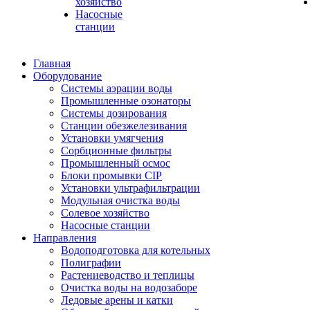
хозяйство
Насосные
станции
Главная
Оборудование
Системы аэрации воды
Промышленные озонаторы
Системы дозирования
Станции обезжелезивания
Установки умягчения
Сорбционные фильтры
Промышленный осмос
Блоки промывки CIP
Установки ультрафильтрации
Модульная очистка воды
Солевое хозяйство
Насосные станции
Направления
Водоподготовка для котельных
Полиграфии
Растениеводство и теплицы
Очистка воды на водозаборе
Ледовые арены и катки