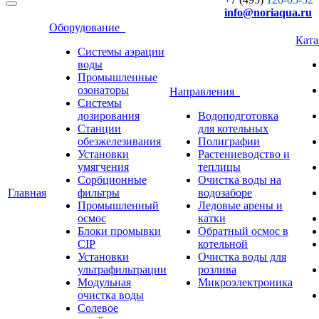
info
@noriaqua.ru
Оборудование
Кат
Системы аэрации
воды
Промышленные
озонаторы
Направления
Системы
дозирования
Водоподготовка
Станции
для котельных
обезжелезивания
Полиграфии
Установки
Растениеводство и
умягчения
теплицы
Сорбционные
Очистка воды на
Главная
фильтры
водозаборе
Промышленный
Ледовые арены и
осмос
катки
Блоки промывки
Обратный осмос в
CIP
котельной
Установки
Очистка воды для
ультрафильтрации
розлива
Модульная
Микроэлектроника
очистка воды
Солевое