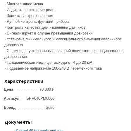
› Многоязычное меню
› Индикатор состояние реле
› Защита настроек паролем
› Ручной контроль функций прибора
› Контроль качества для изменения датчиков
› Сигнализирует в случае превышения дозировки
› Установка минимального и максимального значения аварийного
диапазона
› С помощью установочных значений возможно пропорциональное
дозирование
› Гальваническая изоляция выхода от 4 до 20 мА
› Подаваемое напряжение 100-240 В переменного тока
Характеристики
Цена
70 380 ₽
Артикул
SPR040PM0000
Бренд
Seko
Документы
Kontrol 40 for pools and spa