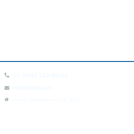
+7 (495) 120-05-52
info@noriaqua.ru
Москва, Щёлковское шоссе д. 100 к.5
О компании