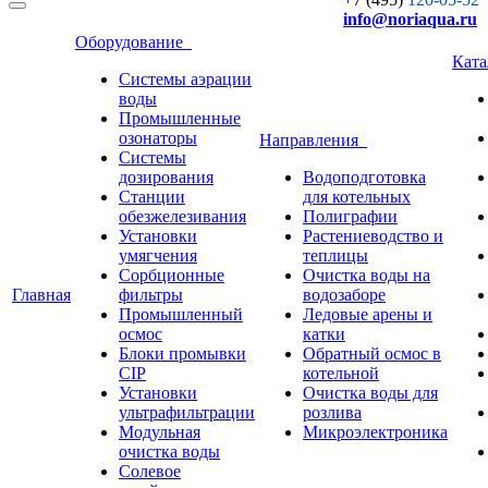
info
@noriaqua.ru
Оборудование
Кат
Системы аэрации
воды
Промышленные
озонаторы
Направления
Системы
дозирования
Водоподготовка
Станции
для котельных
обезжелезивания
Полиграфии
Установки
Растениеводство и
умягчения
теплицы
Сорбционные
Очистка воды на
Главная
фильтры
водозаборе
Промышленный
Ледовые арены и
осмос
катки
Блоки промывки
Обратный осмос в
CIP
котельной
Установки
Очистка воды для
ультрафильтрации
розлива
Модульная
Микроэлектроника
очистка воды
Солевое