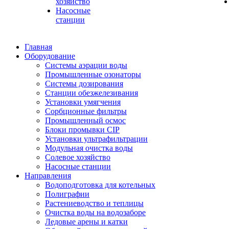
хозяйство
Насосные
станции
Главная
Оборудование
Системы аэрации воды
Промышленные озонаторы
Системы дозирования
Станции обезжелезивания
Установки умягчения
Сорбционные фильтры
Промышленный осмос
Блоки промывки CIP
Установки ультрафильтрации
Модульная очистка воды
Солевое хозяйство
Насосные станции
Направления
Водоподготовка для котельных
Полиграфии
Растениеводство и теплицы
Очистка воды на водозаборе
Ледовые арены и катки