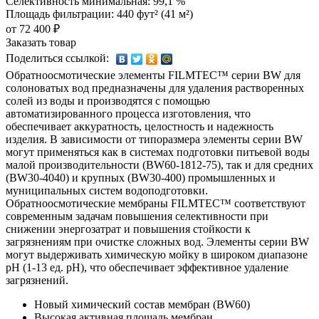
Селективность минимальная: 99,1 %
Площадь фильтрации: 440 фут² (41 м²)
от 72 400 ₽
Заказать товар
Поделиться ссылкой:
Обратноосмотические элементы FILMTEC™ серии BW для
солоноватых вод предназначены для удаления растворенных
солей из воды и производятся с помощью
автоматизированного процесса изготовления, что
обеспечивает аккуратность, целостность и надежность
изделия. В зависимости от типоразмера элементы серии BW
могут применяться как в системах подготовки питьевой воды
малой производительности (BW60-1812-75), так и для средних
(BW30-4040) и крупных (BW30-400) промышленных и
муниципальных систем водоподготовки.
Обратноосмотические мембраны FILMTEC™ соответствуют
современным задачам повышения селективности при
снижении энергозатрат и повышения стойкости к
загрязнениям при очистке сложных вод. Элементы серии BW
могут выдерживать химическую мойку в широком диапазоне
рН (1-13 ед. рН), что обеспечивает эффективное удаление
загрязнений.
Новый химический состав мембран (BW60)
Высокая активная площадь мембран