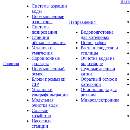
Кат
Системы аэрации
воды
Промышленные
озонаторы
Направления
Системы
дозирования
Водоподготовка
Станции
для котельных
обезжелезивания
Полиграфии
Установки
Растениеводство и
умягчения
теплицы
Сорбционные
Очистка воды на
Главная
фильтры
водозаборе
Промышленный
Ледовые арены и
осмос
катки
Блоки промывки
Обратный осмос в
CIP
котельной
Установки
Очистка воды для
ультрафильтрации
розлива
Модульная
Микроэлектроника
очистка воды
Солевое
хозяйство
Насосные
станции