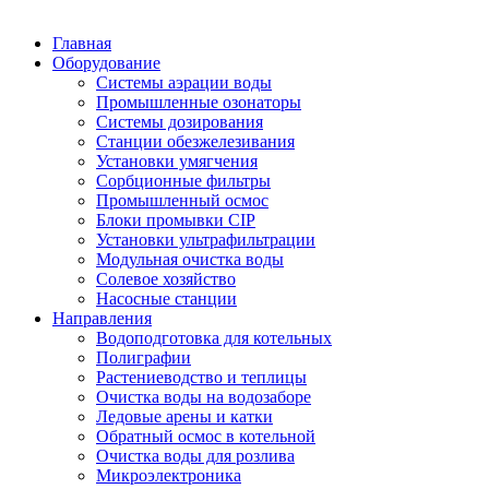
Главная
Оборудование
Системы аэрации воды
Промышленные озонаторы
Системы дозирования
Станции обезжелезивания
Установки умягчения
Сорбционные фильтры
Промышленный осмос
Блоки промывки CIP
Установки ультрафильтрации
Модульная очистка воды
Солевое хозяйство
Насосные станции
Направления
Водоподготовка для котельных
Полиграфии
Растениеводство и теплицы
Очистка воды на водозаборе
Ледовые арены и катки
Обратный осмос в котельной
Очистка воды для розлива
Микроэлектроника