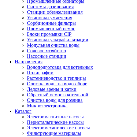
Промышленные озонаторы
Системы дозирования
Станции обезжелезивания
Установки умягчения
Сорбционные фильтры
Промышленный осмос
Блоки промывки CIP
Установки ультрафильтрации
Модульная очистка воды
Солевое хозяйство
Насосные станции
Направления
Водоподготовка для котельных
Полиграфии
Растениеводство и теплицы
Очистка воды на водозаборе
Ледовые арены и катки
Обратный осмос в котельной
Очистка воды для розлива
Микроэлектроника
Каталог
Электромагнитные насосы
Перистальтические насосы
Электромеханические насосы
Фильтрующие материалы