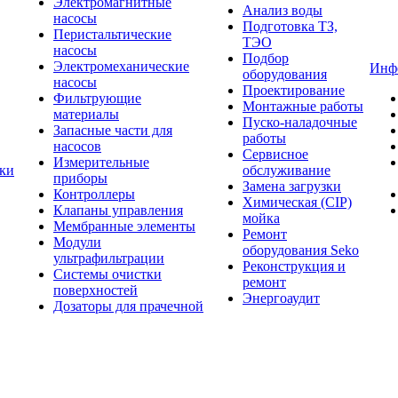
Электромагнитные
Анализ воды
насосы
Подготовка ТЗ,
Перистальтические
ТЭО
насосы
Подбор
Электромеханические
Инф
оборудования
насосы
Проектирование
Фильтрующие
Монтажные работы
материалы
Пуско-наладочные
Запасные части для
работы
насосов
Сервисное
Измерительные
тки
обслуживание
приборы
Замена загрузки
Контроллеры
Химическая (CIP)
Клапаны управления
мойка
Мембранные элементы
Ремонт
Модули
оборудования Seko
ультрафильтрации
Реконструкция и
Системы очистки
ремонт
поверхностей
Энергоаудит
Дозаторы для прачечной