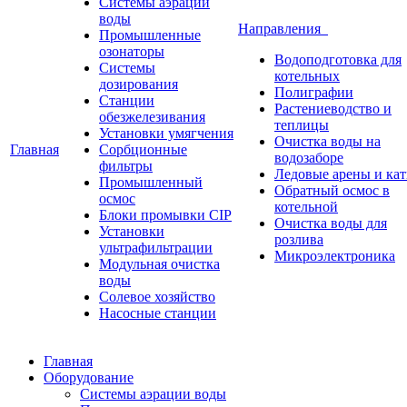
Системы аэрации
воды
Направления
Промышленные
озонаторы
Водоподготовка для
Системы
котельных
дозирования
Полиграфии
Станции
Растениеводство и
обезжелезивания
теплицы
Установки умягчения
Очистка воды на
Главная
Сорбционные
водозаборе
фильтры
Ледовые арены и ка
Промышленный
Обратный осмос в
осмос
котельной
Блоки промывки CIP
Очистка воды для
Установки
розлива
ультрафильтрации
Микроэлектроника
Модульная очистка
воды
Солевое хозяйство
Насосные станции
Главная
Оборудование
Системы аэрации воды