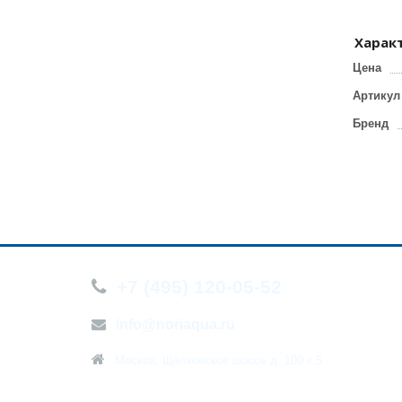
Харак
Цена
Артикул
Бренд
+7 (495) 120-05-52
О компа
Новости
info@noriaqua.ru
Контакт
Москва, Щёлковское шоссе д. 100 к.5