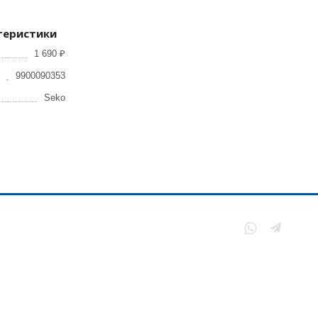
теристики
1 690 ₽
9900090353
Seko
нии
Политика
конфиденциальности
ы