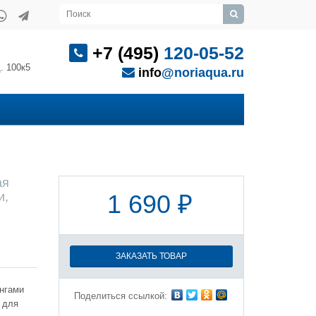
+7 (495)
120-05-52
. 100к5
info
@noriaqua.ru
ая
и,
1 690 ₽
ЗАКАЗАТЬ ТОВАР
ингами
Поделиться ссылкой:
м для