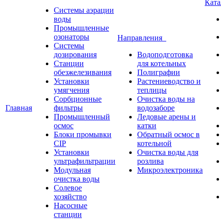
Кат
Системы аэрации
воды
Промышленные
озонаторы
Направления
Системы
дозирования
Водоподготовка
Станции
для котельных
обезжелезивания
Полиграфии
Установки
Растениеводство и
умягчения
теплицы
Сорбционные
Очистка воды на
Главная
фильтры
водозаборе
Промышленный
Ледовые арены и
осмос
катки
Блоки промывки
Обратный осмос в
CIP
котельной
Установки
Очистка воды для
ультрафильтрации
розлива
Модульная
Микроэлектроника
очистка воды
Солевое
хозяйство
Насосные
станции