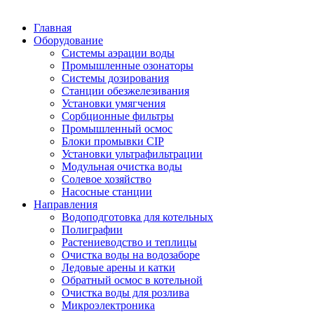
Главная
Оборудование
Системы аэрации воды
Промышленные озонаторы
Системы дозирования
Станции обезжелезивания
Установки умягчения
Сорбционные фильтры
Промышленный осмос
Блоки промывки CIP
Установки ультрафильтрации
Модульная очистка воды
Солевое хозяйство
Насосные станции
Направления
Водоподготовка для котельных
Полиграфии
Растениеводство и теплицы
Очистка воды на водозаборе
Ледовые арены и катки
Обратный осмос в котельной
Очистка воды для розлива
Микроэлектроника