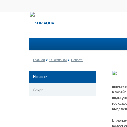
Главная
О компании
Новости
Новости
принима
Акции
в хозяй
воды уст
государс
выделен
В рамка
водосна