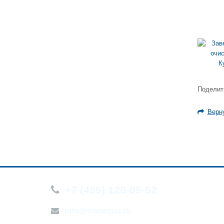
Поделит
Верну
+7 (495) 120-05-52
О компа
Новости
info@noriaqua.ru
Контакт