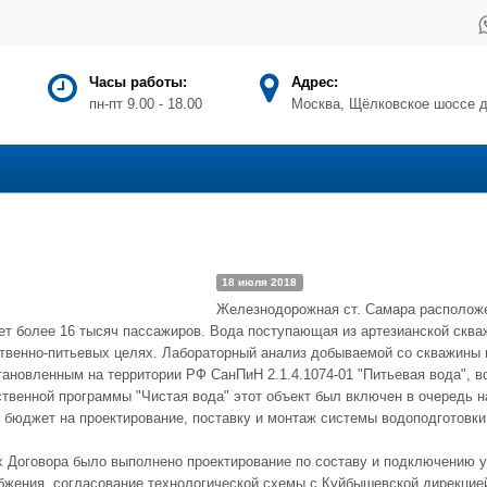
Часы работы:
Адрес:
пн-пт 9.00 - 18.00
Москва, Щёлковское шоссе д
18 июля 2018
Железнодорожная ст. Самара расположе
ет более 16 тысяч пассажиров. Вода поступающая из артезианской скв
ственно-питьевых целях. Лабораторный анализ добываемой со скважины 
ановленным на территории РФ СанПиН 2.1.4.1074-01 "Питьевая вода", в
твенной программы "Чистая вода" этот объект был включен в очередь н
 бюджет на проектирование, поставку и монтаж системы водоподготовки
х Договора было выполнено проектирование по составу и подключению 
бжения, согласование технологической схемы с Куйбышевской дирекци