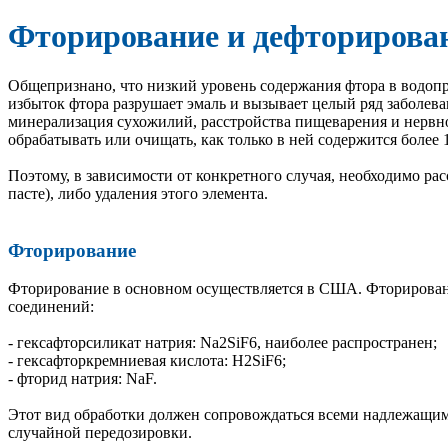
Фторирование и дефторирова
Общепризнано, что низкий уровень содержания фтора в водопро
избыток фтора разрушает эмаль и вызывает целый ряд заболев
минерализация сухожилий, расстройства пищеварения и нервно
обрабатывать или очищать, как только в ней содержится более 1
Поэтому, в зависимости от конкретного случая, необходимо ра
пасте), либо удаления этого элемента.
Фторирование
Фторирование в основном осуществляется в США. Фторирован
соединений:
- гексафторсиликат натрия: Na2SiF6, наиболее распространен;
- гексафторкремниевая кислота: H2SiF6;
- фторид натрия: NaF.
Этот вид обработки должен сопровождаться всеми надлежащи
случайной передозировки.