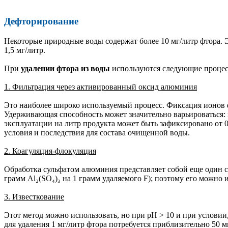
Дефторирование
Некоторые природные воды содержат более 10 мг/литр фтора. 
1,5 мг/литр.
При
удалении фтора из воды
используются следующие процес
1. Фильтрация через активированный оксид алюминия
Это наиболее широко используемый процесс. Фиксация ионов ф
Удерживающая способность может значительно варьироваться: в
эксплуатации на литр продукта может быть зафиксировано от 0
условия и последствия для состава очищенной воды.
2. Коагуляция-флокуляция
Обработка сульфатом алюминия представляет собой еще один сп
грамм Al₂(SO₄)₃ на 1 грамм удаляемого F); поэтому его можно
3. Известкование
Этот метод можно использовать, но при рН > 10 и при условии,
для удаления 1 мг/литр фтора потребуется приблизительно 50 м