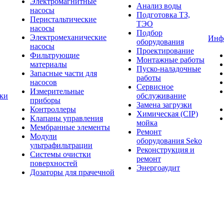
Электромагнитные
Анализ воды
насосы
Подготовка ТЗ,
Перистальтические
ТЭО
насосы
Подбор
Электромеханические
Инф
оборудования
насосы
Проектирование
Фильтрующие
Монтажные работы
материалы
Пуско-наладочные
Запасные части для
работы
насосов
Сервисное
Измерительные
тки
обслуживание
приборы
Замена загрузки
Контроллеры
Химическая (CIP)
Клапаны управления
мойка
Мембранные элементы
Ремонт
Модули
оборудования Seko
ультрафильтрации
Реконструкция и
Системы очистки
ремонт
поверхностей
Энергоаудит
Дозаторы для прачечной