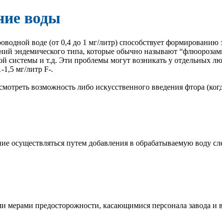
ние воды
водной воде (от 0,4 до 1 мг/литр) способствует формированию 
аний эндемического типа, которые обычно называют “флюорозам
й системы и т.д. Эти проблемы могут возникать у отдельных лю
-1,5 мг/литр F-.
ссмотреть возможность либо искусственного введения фтора (ког
ие осуществляться путем добавления в обрабатываемую воду с
ми мерами предосторожности, касающимися персонала завода и