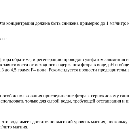
Эта концентрация должна быть снижена примерно до 1 мг/литр;
сы:
тора обратима, и регенерацию проводят сульфатом алюминия ил
 зависимости от исходного содержания фтора в воде, рН и обще
,3 до 4,5 грамм F– иона. Рекомендуется провести предваритель
особ использования присоединение фтора к сернокислому глиноз
 использовать только для сырой воды, требующей отстаивания и
 что вода имеет достаточно высокий уровень магния, поскольку 
г/литр магния.