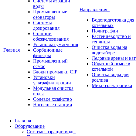
Системы аэрации
воды
Направления
Промышленные
озонаторы
Водоподготовка для
Системы
котельных
дозирования
Полиграфии
Станции
Растениеводство и
обезжелезивания
теплицы
Установки умягчения
Очистка воды на
Главная
Сорбционные
водозаборе
фильтры
Ледовые арены и ка
Промышленный
Обратный осмос в
осмос
котельной
Блоки промывки CIP
Очистка воды для
Установки
розлива
ультрафильтрации
Микроэлектроника
Модульная очистка
воды
Солевое хозяйство
Насосные станции
Главная
Оборудование
Системы аэрации воды