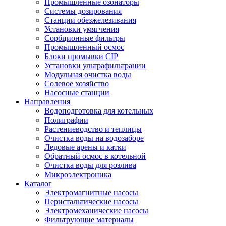
Промышленные озонаторы
Системы дозирования
Станции обезжелезивания
Установки умягчения
Сорбционные фильтры
Промышленный осмос
Блоки промывки CIP
Установки ультрафильтрации
Модульная очистка воды
Солевое хозяйство
Насосные станции
Направления
Водоподготовка для котельных
Полиграфии
Растениеводство и теплицы
Очистка воды на водозаборе
Ледовые арены и катки
Обратный осмос в котельной
Очистка воды для розлива
Микроэлектроника
Каталог
Электромагнитные насосы
Перистальтические насосы
Электромеханические насосы
Фильтрующие материалы