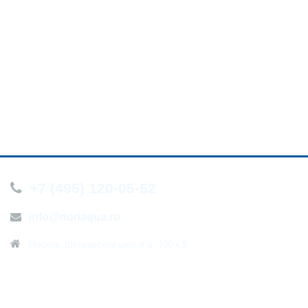
+7 (495) 120-05-52
info@noriaqua.ru
Москва, Щёлковское шоссе д. 100 к.5